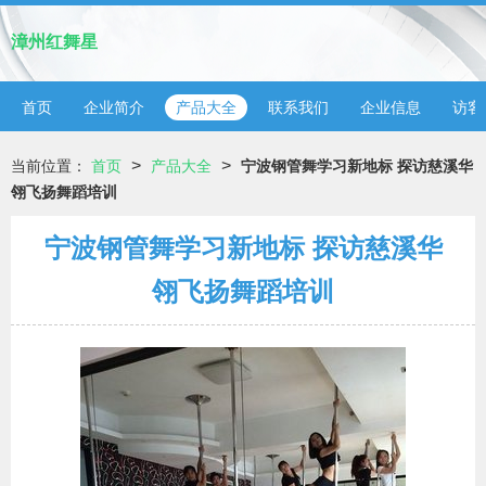
漳州红舞星
首页
企业简介
产品大全
联系我们
企业信息
访客
>
>
当前位置：
首页
产品大全
宁波钢管舞学习新地标 探访慈溪华
翎飞扬舞蹈培训
宁波钢管舞学习新地标 探访慈溪华
翎飞扬舞蹈培训